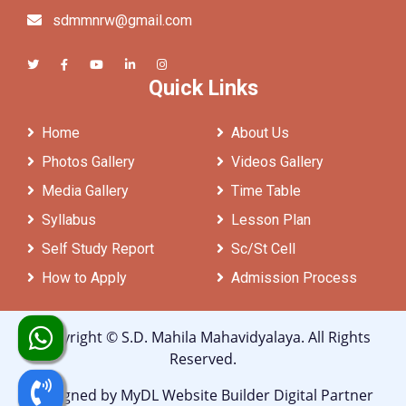
sdmmnrw@gmail.com
Quick Links
Home
About Us
Photos Gallery
Videos Gallery
Media Gallery
Time Table
Syllabus
Lesson Plan
Self Study Report
Sc/St Cell
How to Apply
Admission Process
Copyright ©
S.D. Mahila Mahavidyalaya
. All Rights
Reserved.
Designed by
MyDL Website Builder
Digital Partner