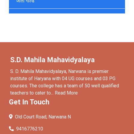
जीता गोल्ड
S.D. Mahila Mahavidyalaya
S. D. Mahila Mahavidyalaya, Narwana is premier
institute of Haryana with 04 UG courses and 03 PG
courses. The college has a team of 50 well qualified
teachers to cater to...
Read More
Get In Touch
Old Court Road, Narwana N
9416776210