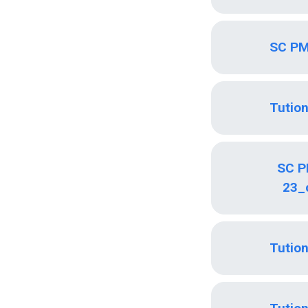
SC PM
Tutio
SC P
23_
Tutio